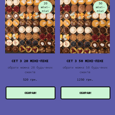
20
50
міні-
міні-
піні
піні
СЕТ З 20 МІНІ-ПІНІ
СЕТ З 50 МІНІ-ПІНІ
обрати можна 20 будь-яких
обрати можна 50 будь-яких
смаків
смаків
520
грн.
1250
грн.
ОБИРАЮ!
ОБИРАЮ!