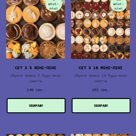
міні-
міні-
піні
піні
СЕТ З 5 МІНІ-ПІНІ
СЕТ З 10 МІНІ-ПІНІ
обрати можна 5 будь-яких
обрати можна 10 будь-яких
смаків
смаків
140
грн.
265
грн.
ОБИРАЮ!
ОБИРАЮ!