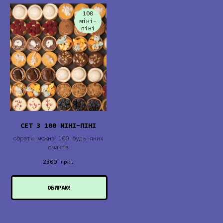
100
міні-
піні
СЕТ З 100 МІНІ-ПІНІ
обрати можна 100 будь-яких
смаків
2300
грн.
ОБИРАЮ!