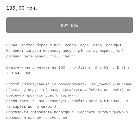
135,00
грн.
BUY NOW
СКЛАД: Тісто: борошно в/г, кефір, сода, сіль, дріжджі
Начинка: капуста квашена, цибуля ріпчаста, морква, олія
рослина рафінована, сіль, спеції.
Енергетична цінність на 100 г: Б 3,93 г. Ж 5,69 г. В 21 г.
150,44 ккал
Спосіб приготування: Не розморожувати. Занурюємо у киплячу
підсолену воду і відразу перемішуємо. Робити це необхідно
обережно протягом усього варіння.
Після того, як вони спливуть, зробіть вогонь мінімальним
та варіть до готовності
Перевірити готовність всередині. Подавати рекомендуємо з
вершковим маслом та сметаною.